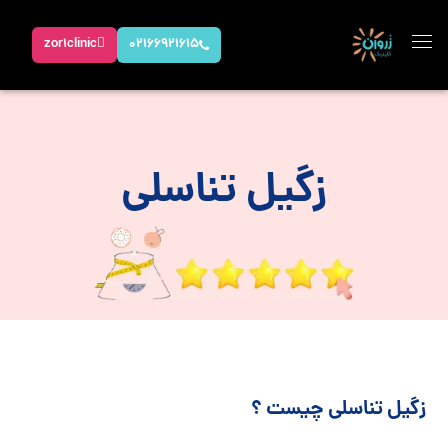
zor1clinic
02166921615
زگیل تناسلی
زگیل تناسلی چیست ؟