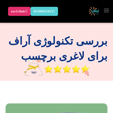
zor1clinic
02166921615
بررسی تکنولوژی آراف
برای لاغری برچسب