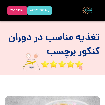
zor1clinic
02166921615
تغذیه مناسب در دوران
کنکور برچسب