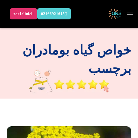
zor1clinic
02166921615
خواص گیاه بومادران
برچسب