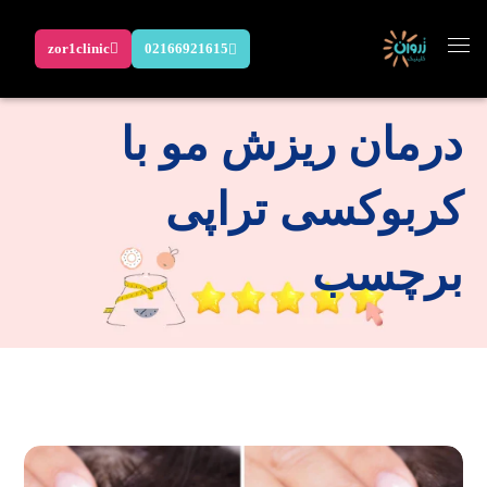
zor1clinic
02166921615
درمان ریزش مو با
کربوکسی تراپی
برچسب