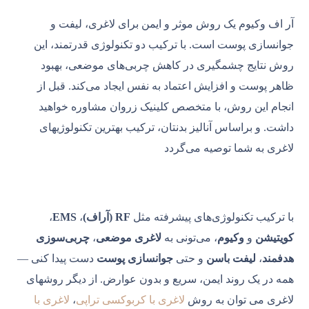
آر اف وکیوم یک روش موثر و ایمن برای لاغری، لیفت و
جوانسازی پوست است. با ترکیب دو تکنولوژی قدرتمند، این
روش نتایج چشمگیری در کاهش چربی‌های موضعی، بهبود
ظاهر پوست و افزایش اعتماد به نفس ایجاد می‌کند. قبل از
انجام این روش، با متخصص کلینیک زروان مشاوره خواهید
داشت. و براساس آنالیز بدنتان، ترکیب بهترین تکنولوژیهای
لاغری به شما توصیه می‌گردد
با ترکیب تکنولوژی‌های پیشرفته مثل
RF (آراف)
،
EMS
،
کویتیشن
و
وکیوم
، می‌تونی به
لاغری موضعی
،
چربی‌سوزی
هدفمند
،
لیفت باسن
و حتی
جوانسازی پوست
دست پیدا کنی —
همه در یک روند ایمن، سریع و بدون عوارض. از دیگر روشهای
لاغری می توان به روش
لاغری با کربوکسی تراپی
،
لاغری با