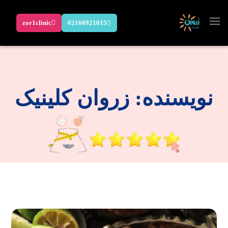
zor1clinic
02166921615
نویسنده: زروان کلینیک