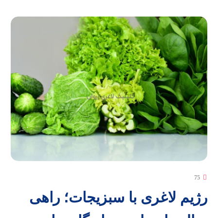
75
رژیم لاغری با سبزیجات؛ راهی