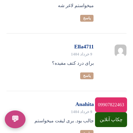
میخواستم لاغر شه
پاسخ
Ella4711
9 خرداد 1404
برای درد کتف مفیده؟
پاسخ
Anahita
09907822463
9 خرداد 1404
💬
چکاپ آنلاین
جالب بود. بری لیفت میخواستم