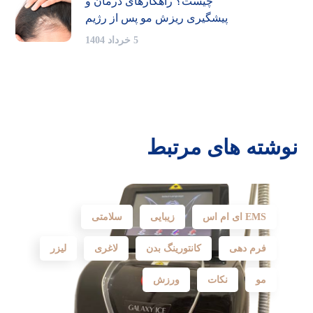
چیست؟ راهکارهای درمان و
پیشگیری ریزش مو پس از رژیم
5 خرداد 1404
نوشته های مرتبط
EMS ای ام اس
زیبایی
سلامتی
فرم دهی
کانتورینگ بدن
لاغری
لیزر
مو
نکات
ورزش