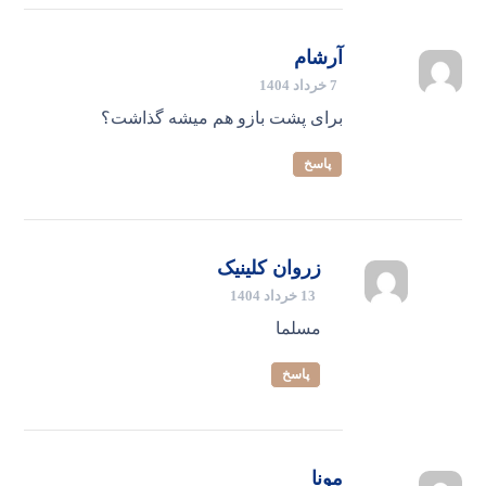
آرشام
7 خرداد 1404
برای پشت بازو هم میشه گذاشت؟
پاسخ
زروان کلینیک
13 خرداد 1404
مسلما
پاسخ
مونا