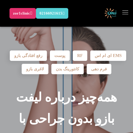
zor1clinic
02166921615
EMS ای ام اس
RF
پوست
رفع افتادگی بازو
فرم دهی
کانتورینگ بدن
لاغری بازو
همه‌چیز درباره لیفت
بازو بدون جراحی با