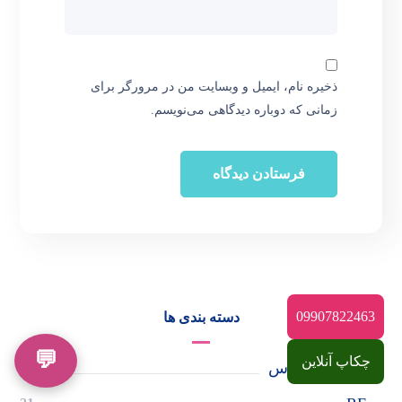
ذخیره نام، ایمیل و وبسایت من در مرورگر برای
زمانی که دوباره دیدگاهی می‌نویسم.
09907822463
دسته بندی ها
💬
چکاپ آنلاین
Ems ای ام اس
20