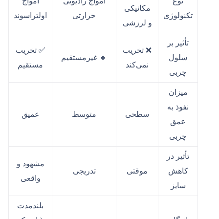
نوع
امواج رادیویی
امواج
مکانیکی
تکنولوژی
حرارتی
اولتراسوند
و لرزشی
تأثیر بر
❌ تخریب
✅ تخریب
سلول
🔸 غیرمستقیم
نمی‌کند
مستقیم
چربی
میزان
نفوذ به
سطحی
متوسط
عمیق
عمق
چربی
تأثیر در
مشهود و
کاهش
موقتی
تدریجی
واقعی
سایز
بلندمدت