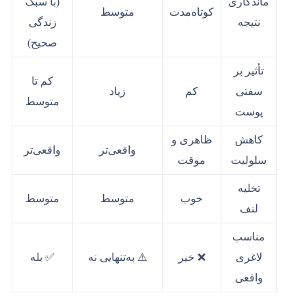
ماندگاری
(با سبک
کوتاه‌مدت
متوسط
نتیجه
زندگی
صحیح)
تأثیر بر
کم تا
سفتی
کم
زیاد
متوسط
پوست
کاهش
ظاهری و
واقعی‌تر
واقعی‌تر
سلولیت
موقت
تخلیه
خوب
متوسط
متوسط
لنف
مناسب
لاغری
❌ خیر
⚠️ به‌تنهایی نه
✅ بله
واقعی