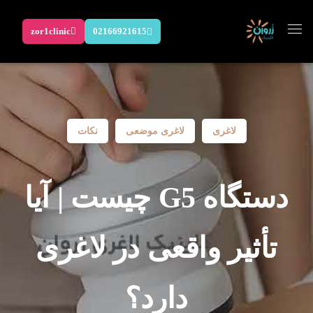
zor1clinic
02166921615
لاغری
لاغری موضعی
نکات
دستگاه G5 چیست | آیا
تأثیر واقعی در لاغری
دارد؟