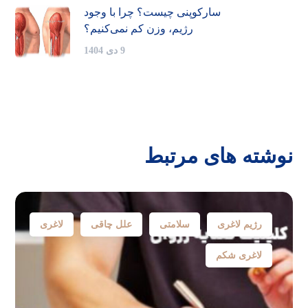
سارکوپنی چیست؟ چرا با وجود
رژیم، وزن کم نمی‌کنیم؟
9 دی 1404
نوشته های مرتبط
رژیم لاغری
سلامتی
علل چاقی
لاغری
لاغری شکم