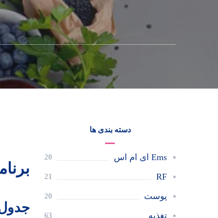
دسته بندی ها
Ems ای ام اس
20
برنام
RF
21
پوست
20
جدول 
تغذیه
63