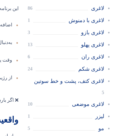
لاغری
86
این برنام
لاغری با دمنوش
1
اضافه‌
لاغری بازو
3
به‌دنب
لاغری پهلو
13
لاغری ران
6
وقت یا
لاغری شکم
24
از رژی
لاغری کتف، پشت و خط سوتین
5
❌ اگر بار
لاغری موضعی
10
لیزر
1
واقعی
مو
5
بر اساس 