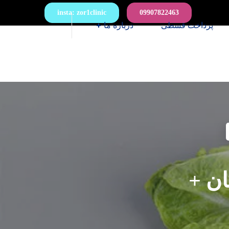
insta: zor1clinic
09907822463
پرداخت قسطی
درباره ما
ان +