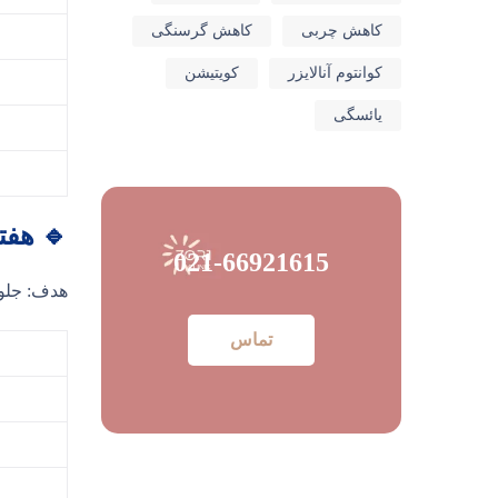
کاهش چربی
کاهش گرسنگی
کوانتوم آنالایزر
کویتیشن
یائسگی
🔹 هفت
021-66921615
هدف: جلو
تماس