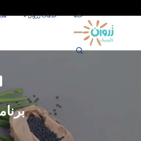
خانه
خدمات زروان
مجل
برنام