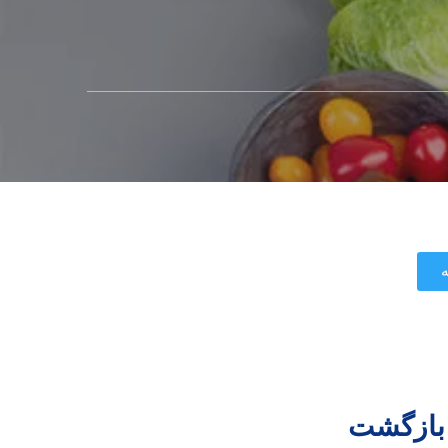
ه
 بازگشت