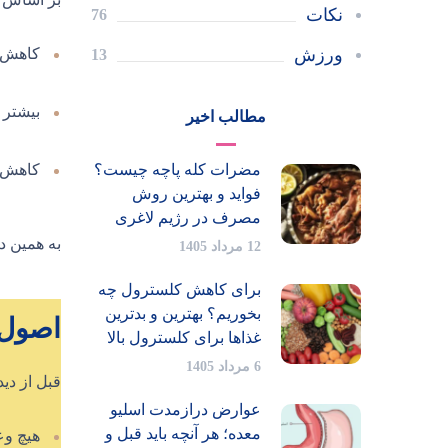
نکات
76
ورزش
کاهش 
13
بیشتر 
مطالب اخیر
مضرات کله پاچه چیست؟
کاهش 
فواید و بهترین روش
مصرف در رژیم لاغری
به همین د
12 مرداد 1405
برای کاهش کلسترول چه
بخوریم؟ بهترین و بدترین
اصول 
غذاها برای کلسترول بالا
6 مرداد 1405
قبل از دیدن جد
عوارض درازمدت اسلیو
معده؛ هر آنچه باید قبل و
هیچ وع