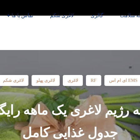
ه سلامت
گالری
لاغری شکم
تماس با ما
EMS ای ام اس
RF
لاغری
لاغری پهلو
لاغری شکم
ه رژیم لاغری یک ماهه رایگ
جدول غذایی کامل