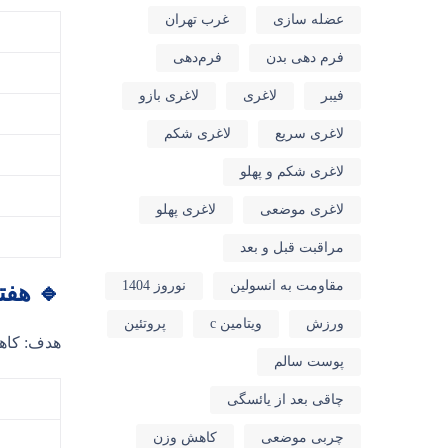
عضله سازی
غرب تهران
فرم دهی بدن
فرم‌دهی
فیبر
لاغری
لاغری بازو
لاغری سریع
لاغری شکم
لاغری شکم و پهلو
لاغری موضعی
لاغری پهلو
مراقبت قبل و بعد
مقاومت به انسولین
نوروز 1404
🔹 هفت
ورزش
ویتامین c
پروتئین
هدف: کاه
پوست سالم
چاقی بعد از یائسگی
چربی موضعی
کاهش وزن