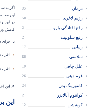
اگر به‌دنب
درمان
35
این مقاله 
رژیم لاغری
50
در این بر
رفع افتادگی بازو
2
کاهش وز
رفع سلولیت
2
با اجرای 
زیبایی
17
افراد 
سلامتی
86
علل چاقی
19
افراد ب
فرم دهی
26
کانتورینگ بدن
24
📌 این اعدا
کوانتوم آنالایزر
2
این ب
کویتیشن
12