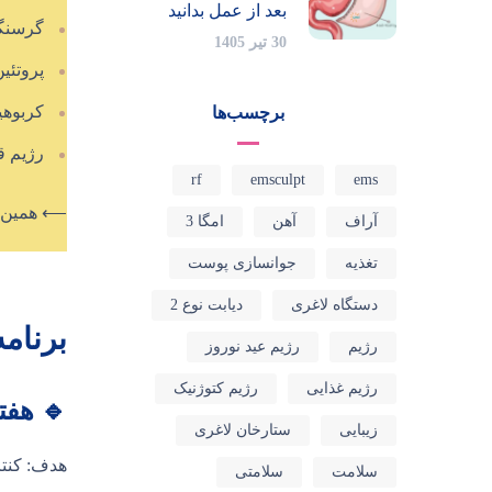
بعد از عمل بدانید
گرسنگی
30 تیر 1405
پروتئی
کربوهی
برچسب‌ها
رژیم ق
rf
emsculpt
ems
⟵ همین ا
آراف
آهن
امگا 3
تغذیه
جوانسازی پوست
دستگاه لاغری
دیابت نوع 2
برنام
رژیم
رژیم عید نوروز
رژیم غذایی
رژیم کتوژنیک
🔹 هفت
زیبایی
ستارخان لاغری
هدف: کنتر
سلامت
سلامتی