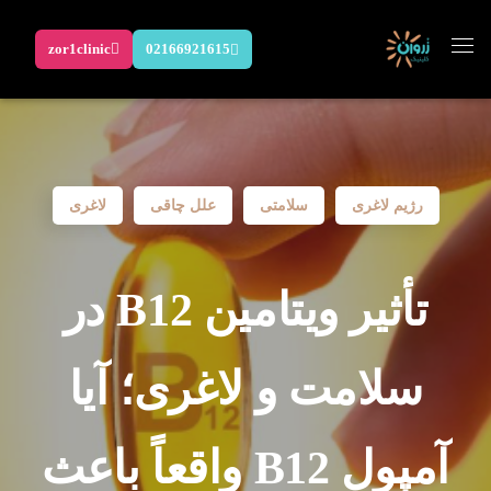
zor1clinic
02166921615
رژیم لاغری
سلامتی
علل چاقی
لاغری
تأثیر ویتامین B12 در
سلامت و لاغری؛ آیا
آمپول B12 واقعاً باعث