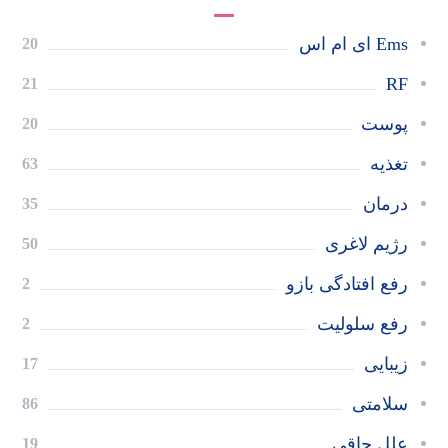
Ems ای ام اس
20
RF
21
پوست
20
تغذیه
63
درمان
35
رژیم لاغری
50
رفع افتادگی بازو
2
رفع سلولیت
2
زیبایی
17
سلامتی
86
علل چاقی
19