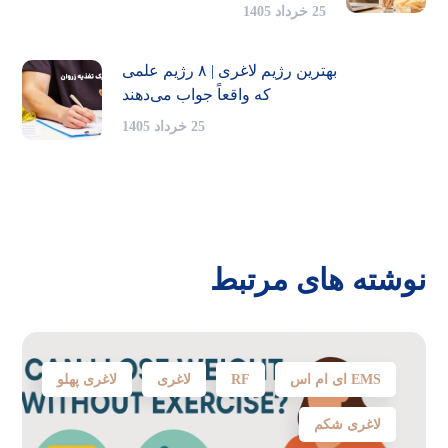
25 خرداد 1405
بهترین رژیم لاغری | ۸ رژیم علمی
که واقعاً جواب می‌دهند
25 خرداد 1405
نوشته های مرتبط
EMS ای ام اس
RF
لاغری
لاغری پهلو
لاغری شکم